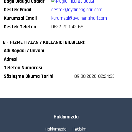
Bağlı Olduğu Odalar
:
Destek Email
:
destek@aydinenginari.com
Kurumsal Email
:
kurumsal@aydinenginari.com
Destek Telefon
:
0532 200 42 68
B - HİZMETİ ALAN / KULLANICI BİLGİLERİ:
Adı Soyadı / Ünvanı
:
Adresi
:
Telefon Numarası
:
Sözleşme Okuma Tarihi
:
09.08.2026 02:24:33
Hakkımızda
Hakkımızda
İletişim