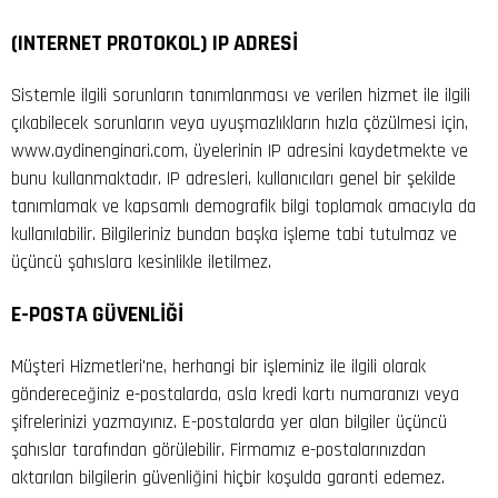
(INTERNET PROTOKOL) IP ADRESİ
Sistemle ilgili sorunların tanımlanması ve verilen hizmet ile ilgili
çıkabilecek sorunların veya uyuşmazlıkların hızla çözülmesi için,
www.aydinenginari.com, üyelerinin IP adresini kaydetmekte ve
bunu kullanmaktadır. IP adresleri, kullanıcıları genel bir şekilde
tanımlamak ve kapsamlı demografik bilgi toplamak amacıyla da
kullanılabilir. Bilgileriniz bundan başka işleme tabi tutulmaz ve
üçüncü şahıslara kesinlikle iletilmez.
E-POSTA GÜVENLİĞİ
Müşteri Hizmetleri'ne, herhangi bir işleminiz ile ilgili olarak
göndereceğiniz e-postalarda, asla kredi kartı numaranızı veya
şifrelerinizi yazmayınız. E-postalarda yer alan bilgiler üçüncü
şahıslar tarafından görülebilir. Firmamız e-postalarınızdan
aktarılan bilgilerin güvenliğini hiçbir koşulda garanti edemez.