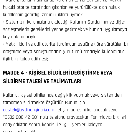
• Kanun, Kanun Hükmünde Kararname, Yönetmelik v.b. yetkili
hukuki otorite tarafından çıkarılan ve yürürlülükte olan hukuk
kurallarının getirdiği zorunluluklara uymak;
• Siztemizin kullanıcılarla akdettiği Kullanım Şartları'nın ve diğer
sözleşmelerin gereklerini yerine getirmek ve bunları uygulamaya
koymak amacıyla;
• Yetkili idari ve adli otorite tarafından usulüne göre yürütülen bir
araştırma veya soruşturmanın yürütümü amacıyla kullanıcılarla
ilgili bilgi talep edilmesi;
MADDE 4 - KİŞİSEL BİLGİLERİ DEĞİŞTİRME VEYA
SİLDİRME TALEBİ VE TALİMATLARI
Kullanıcı, kişisel bilgilerinde değişiklik yapmak veya sistemden
tamamen sildirmekte özgürdür. Bunun için
destek@aydinenginari.com
iletişim adresini kullanacak veya
"0532 200 42 68" nolu telefonu arayacaktır. Tanımlayıcı bilgileri
onayladıktan sonra, kendisi ile ilgili işlemleri kolayca
gerçekleştirecektir.