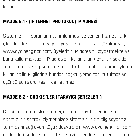
kullanılır.
MADDE 6.1 - (INTERNET PROTOKOL) IP ADRESİ
Sistemle ilgili sorunların tanımlanması ve verilen hizmet ile ilgili
çıkabilecek sorunların veya uyuşmazlıkların hızla çözülmesi için,
www.aydinenginari.com, üyelerinin IP adresini kaydetmekte ve
bunu kullanmaktadır. IP adresleri, kullanıcıları genel bir şekilde
tanımlamak ve kapsamlı demografik bilgi toplamak amacıyla da
kullanılabilir. Bilgileriniz bundan başka işleme tabi tutulmaz ve
üçüncü şahıslara kesinlikle iletilmez.
MADDE 6.2 - COOKIE 'LER (TARAYICI ÇEREZLERİ)
Cookie'ler hard diskinizde geçici olarak kaydedilen internet
sitemizi bir sonraki ziyaretinizde sitemizin, sizin bilgisayarınızı
tanımasını sağlayan küçük dosyalardır. www.aydinenginari.com
cookie 'leri sadece internet sitemizi ilgilendiren bilgileri toplamak