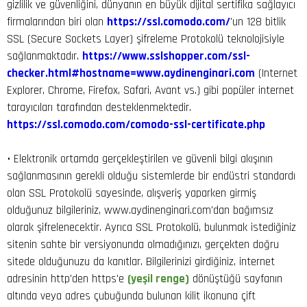
gizlilik ve güvenliğini, dünyanın en büyük dijital sertifika sağlayıcı
firmalarından biri olan
https://ssl.comodo.com/
'un 128 bitlik
SSL (Secure Sockets Layer) şifreleme Protokolü teknolojisiyle
sağlanmaktadır.
https://www.sslshopper.com/ssl-
checker.html#hostname=www.aydinenginari.com
(Internet
Explorer, Chrome, Firefox, Safari, Avant vs.) gibi popüler internet
tarayıcıları tarafından desteklenmektedir.
https://ssl.comodo.com/comodo-ssl-certificate.php
• Elektronik ortamda gerçekleştirilen ve güvenli bilgi akışının
sağlanmasının gerekli olduğu sistemlerde bir endüstri standardı
olan SSL Protokolü sayesinde, alışveriş yaparken girmiş
olduğunuz bilgileriniz, www.aydinenginari.com'dan bağımsız
olarak şifrelenecektir. Ayrıca SSL Protokolü, bulunmak istediğiniz
sitenin sahte bir versiyonunda olmadığınızı, gerçekten doğru
sitede olduğunuzu da kanıtlar. Bilgilerinizi girdiğiniz, internet
adresinin http'den https'e
(yeşil renge)
dönüştüğü sayfanın
altında veya adres çubuğunda bulunan kilit ikonuna çift