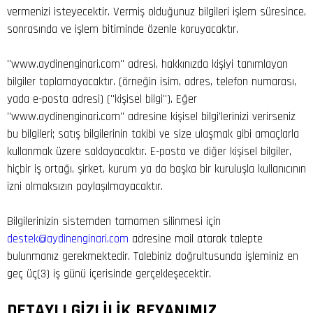
vermenizi isteyecektir. Vermiş olduğunuz bilgileri işlem süresince,
sonrasında ve işlem bitiminde özenle koruyacaktır.
"www.aydinenginari.com" adresi, hakkınızda kişiyi tanımlayan
bilgiler toplamayacaktır. (örneğin isim, adres, telefon numarası,
yada e-posta adresi) ("kişisel bilgi"). Eğer
"www.aydinenginari.com" adresine kişisel bilgi'lerinizi verirseniz
bu bilgileri; satış bilgilerinin takibi ve size ulaşmak gibi amaçlarla
kullanmak üzere saklayacaktır. E-posta ve diğer kişisel bilgiler,
hiçbir iş ortağı, şirket, kurum ya da başka bir kuruluşla kullanıcının
izni olmaksızın paylaşılmayacaktır.
Bilgilerinizin sistemden tamamen silinmesi için
destek@aydinenginari.com
adresine mail atarak talepte
bulunmanız gerekmektedir. Talebiniz doğrultusunda işleminiz en
geç üç(3) iş günü içerisinde gerçekleşecektir.
DETAYLI GİZLİLİK BEYANIMIZ