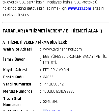
tıklayarak SSL sertifikasını inceleyebilirsiniz. SSL Protokolü
hakkında daha detaylı bilgi edinmek için
www.ssl.com
sitesini
inceleyebilirsiniz.
TARAFLAR (A "HİZMETİ VEREN" / B "HİZMETİ ALAN")
A - HİZMETİ VEREN / FİRMA BİLGİLERİ:
Web Site Adresi
:
www.aydinenginari.com
EGE YÖRESEL ÜRÜNLER SANAYİ VE TİC.
İsmi / Ünvanı
:
LTD. ŞTİ.
Kayıtlı Adresi
:
EFELER / AYDİN
Posta Kodu
:
34055
Vergi Numarası
:
1440038342
Mersis Numarası
:
1000001231092235
Ticari Sicil
:
324091-0
Numarası