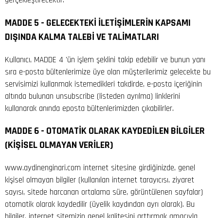
MADDE 5 - GELECEKTEKİ İLETİŞİMLERİN KAPSAMI
DIŞINDA KALMA TALEBİ VE TALİMATLARI
Kullanıcı, MADDE 4 'ün işlem şeklini takip edebilir ve bunun yanı
sıra e-posta bültenlerimize üye olan müşterilerimiz gelecekte bu
servisimizi kullanmak istemedikleri takdirde, e-posta içeriğinin
altında bulunan unsubscribe (listeden ayrılma) linklerini
kullanarak anında eposta bültenlerimizden çıkabilirler.
MADDE 6 - OTOMATİK OLARAK KAYDEDİLEN BİLGİLER
(KİŞİSEL OLMAYAN VERİLER)
www.aydinenginari.com internet sitesine girdiğinizde, genel
kişisel olmayan bilgiler (kullanılan internet tarayıcısı, ziyaret
sayısı, sitede harcanan ortalama süre, görüntülenen sayfalar)
otomatik olarak kaydedilir (üyelik kaydından ayrı olarak). Bu
bilgiler, internet sitemizin genel kalitesini arttırmak amacıyla