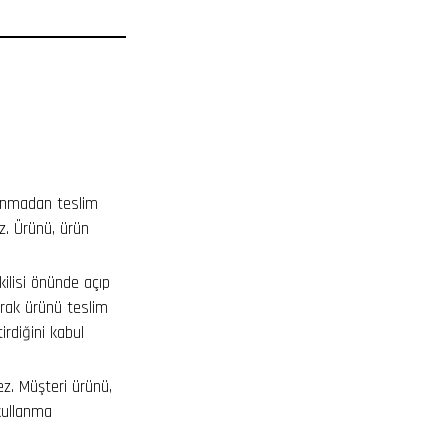
anmadan teslim
iz. Ürünü, ürün
ilisi önünde açıp
arak ürünü teslim
irdiğini kabul
mez. Müşteri ürünü,
kullanma