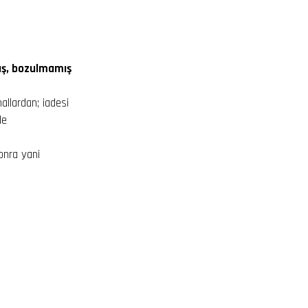
ış, bozulmamış
allardan; iadesi
de
sonra yani