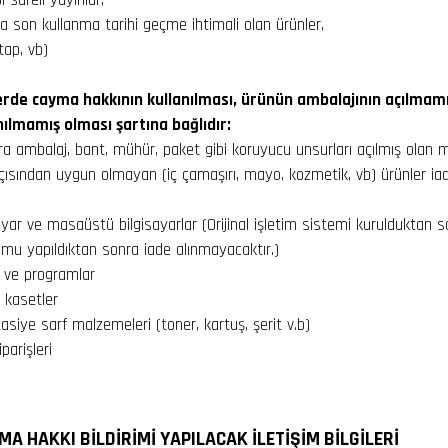
ya son kullanma tarihi geçme ihtimali olan ürünler,
itap, vb)
erde cayma hakkının kullanılması, ürünün ambalajının açılmam
ılmamış olması şartına bağlıdır:
ra ambalaj, bant, mühür, paket gibi koruyucu unsurları açılmış olan m
açısından uygun olmayan (iç çamaşırı, mayo, kozmetik, vb) ürünler ia
isayar ve masaüstü bilgisayarlar (Orijinal işletim sistemi kurulduktan 
lumu yapıldıktan sonra iade alınmayacaktır.)
m ve programlar
 kasetler
rtasiye sarf malzemeleri (toner, kartuş, şerit v.b)
parişleri
MA HAKKI BİLDİRİMİ YAPILACAK İLETİŞİM BİLGİLERİ