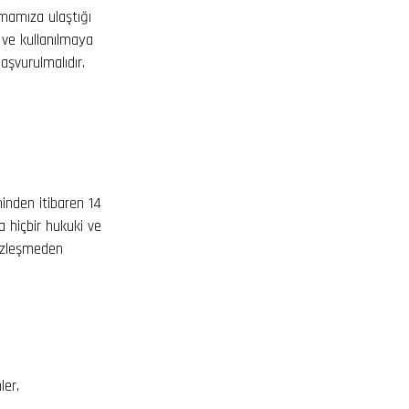
rmamıza ulaştığı
 ve kullanılmaya
başvurulmalıdır.
hinden itibaren 14
la hiçbir hukuki ve
sözleşmeden
ler,