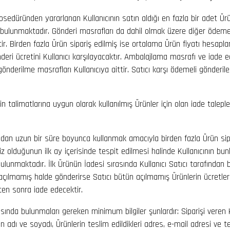
osedüründen yararlanan Kullanıcının satın aldığı en fazla bir adet Ürün
bulunmaktadır. Gönderi masrafları da dahil olmak üzere diğer ödeme
r. Birden fazla Ürün sipariş edilmiş ise ortalama Ürün fiyatı hesapla
eri ücretini Kullanıcı karşılayacaktır. Ambalajlama masrafı ve iade e
gönderilme masrafları Kullanıcıya aittir. Satıcı karşı ödemeli gönderile
in talimatlarına uygun olarak kullanılmış Ürünler için olan iade taleple
fından uzun bir süre boyunca kullanmak amacıyla birden fazla Ürün sip
iz olduğunun ilk ay içerisinde tespit edilmesi halinde Kullanıcının bu
lunmaktadır. İlk Ürünün İadesi sırasında Kullanıcı Satıcı tarafından 
 açılmamış halde gönderirse Satıcı bütün açılmamış Ürünlerin ücretler
ten sonra iade edecektir.
ısında bulunmaları gereken minimum bilgiler şunlardır: Siparişi veren K
cının adı ve soyadı, Ürünlerin teslim edildikleri adres, e-mail adresi ve 