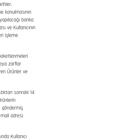
rihler,
eme konulmasının
 yapılacağı banka
ası ve Kullanıcının
eri işleme
paketlenmeleri
eya zarflar
yen Ürünler ve
aştıktan sonraki 14
rünlerin
cı göndermiş
-mail adresi
sında Kullanıcı