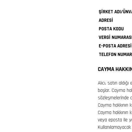
ŞİRKET ADI/ÜNV
ADRESİ
POSTA KODU
VERGİ NUMARAS
E-POSTA ADRESİ
TELEFON NUMAR
CAYMA HAKKIN
Alıcı, satın aldığ
başlar. Cayma hak
sözleşmelerinde c
Cayma hakkının ku
Cayma hakkının kul
veya eposta ile y
Kullanılamayacak 