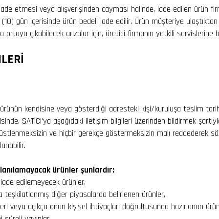
iade etmesi veya alışverişinden cayması halinde, iade edilen ürün fi
(10) gün içerisinde ürün bedeli iade edilir. Ürün müşteriye ulaştıktan
 ortaya çıkabilecek arızalar için, üretici firmanın yetkili servislerine 
MLERİ
ı ürünün kendisine veya gösterdiği adresteki kişi/kuruluşa teslim tari
isinde, SATICI'ya aşağıdaki iletişim bilgileri üzerinden bildirmek şartıy
 üstlenmeksizin ve hiçbir gerekçe göstermeksizin malı reddederek 
anabilir.
lanılamayacak ürünler şunlardır:
la iade edilemeyecek ürünler,
a teşkilatlanmış diğer piyasalarda belirlenen ürünler,
kleri veya açıkça onun kişisel ihtiyaçları doğrultusunda hazırlanan ürün
i süreli yayınlar,