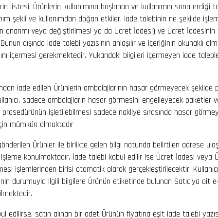
rin listesi, Ürünlerin kullanımına başlanan ve kullanımın sona erdiği ta
lanım şekli ve kullanımdan doğan etkiler, iade talebinin ne şekilde işl
rin onarımı veya değiştirilmesi ya da Ücret İadesi) ve Ücret İadesinin
unun dışında iade talebi yazısının anlaşılır ve içeriğinin okunaklı olm
ını içermesi gerekmektedir. Yukarıdaki bilgileri içermeyen iade talepl
afından iade edilen Ürünlerin ambalajlarının hasar görmeyecek şekilde 
llanıcı, sadece ambalajların hasar görmesini engelleyecek paketler v
de prosedürünün işletilebilmesi sadece nakliye sırasında hasar görme
 için mümkün olmaktadır
 gönderilen Ürünler ile birlikte gelen bilgi notunda belirtilen adrese ul
 işleme konulmaktadır. İade talebi kabul edilir ise Ücret İadesi veya Ü
mesi işlemlerinden birisi otomatik olarak gerçekleştirilecektir. Kullanı
nin durumuyla ilgili bilgilere Ürünün etiketinde bulunan Satıcıya ait e
ilmektedir.
bul edilirse, satın alınan bir adet Ürünün fiyatına eşit iade talebi yazı