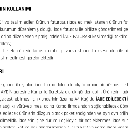
IN KULLANIMI
ICI' ya teslim edilen ürünün faturası, (İade edilmek istenen ürünün f
 kurumun düzenlemiş olduğu iade faturası ile birlikte gönderilmesi g
 adına düzenlenen sipariş iadeleri İADE FATURASI kesilmediği takdird
ktır.)
dilecek ürünlerin kutusu, ambalajı, varsa standart aksesuarları ile bir
eslim edilmesi gerekmektedir.
RI
ikte gönderilmiş olan iade formu doldurularak, faturanın bir nüshası ile 
YDİN adresine Kargo ile ücretsiz olarak gönderilebilir. Ürünlerin, iad
rçekleştirebilmesi için gönderinin üzerine A4 Kağıtla
İADE EDİLECEKT
cin sağlıklı yürüyebilmesi adına Kargo firmasından sağlanabilecek Gö
e edilecek ürünlerin düzgün olarak paketlendiğinden ve ayrı ayrı oriji
ilmelidir. İadelerin içine durumu açıklayıcı bir not eklenmesi iade sü
 olacaktır. Fatura aslı gönderilmezse Alıcıya KDV ve varsa diğer yasa