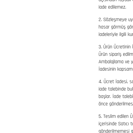
iade edilemez.
2. Sözleşmeye uyg
hasar görmüş gönd
iadeleriyle ilgili k
3. Ürün Ücretinin 
Ürün sipariş edil
Ambalajlama ve yu
İadesinin kapsamı
4. Ücret İadesi, s
iade talebinde bu
başlar. İade tale
önce gönderilmesi
5. Teslim edilen Ü
içerisinde Satıcı 
gönderilmemesi ga