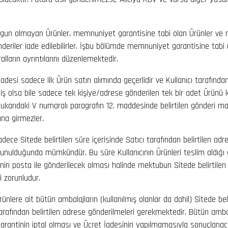
un olmayan Ürünler, memnuniyet garantisine tabi olan Ürünler ve n
eriler iade edilebilirler. İşbu bölümde memnuniyet garantisine tabi 
uralların ayrıntılarını düzenlemektedir.
İadesi sadece ilk Ürün satın alımında geçerlidir ve Kullanıcı tarafında
miş olsa bile sadece tek kişiye/adrese gönderilen tek bir adet Ürünü
karıdaki V numaralı paragrafın 12. maddesinde belirtilen gönderi mas
na girmezler.
adece Sitede belirtilen süre içerisinde Satıcı tarafından belirtilen adre
lunulduğunda mümkündür. Bu süre Kullanıcının Ürünleri teslim aldığı g
binin posta ile gönderilecek olması halinde mektubun Sitede belirtil
 zorunludur.
rünlere ait bütün ambalajların (kullanılmış olanlar da dahil) Sitede bel
tarafından belirtilen adrese gönderilmeleri gerekmektedir. Bütün amba
rantinin iptal olması ve Ücret İadesinin yapılmamasıyla sonuçlanaca