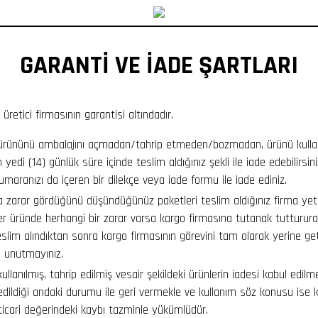
GARANTİ VE İADE ŞARTLARI
 üretici firmasının garantisi altındadır.
ürününü ambalajını açmadan/tahrip etmeden/bozmadan, ürünü kull
 yedi (14) günlük süre içinde teslim aldığınız şekli ile iade edebilirsin
numaranızı da içeren bir dilekçe veya iade formu ile iade ediniz.
a zarar gördüğünü düşündüğünüz paketleri teslim aldığınız firma yetk
ğer üründe herhangi bir zarar varsa kargo firmasına tutanak tutturur
slim alındıktan sonra kargo firmasının görevini tam olarak yerine get
 unutmayınız.
kullanılmış, tahrip edilmiş vesair şekildeki ürünlerin iadesi kabul edil
edildiği andaki durumu ile geri vermekle ve kullanım söz konusu ise 
 ticari değerindeki kaybı tazminle yükümlüdür.