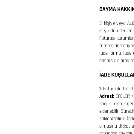
CAYMA HAKKIN
3. kişiye veya AL
ise, iade ederken
Faturası kurumlar
tamamlanamayaca
İade formu, İade e
hasarsız olarak t
İADE KOŞULLA
1. Fatura ile birl
Adresi:
EFELER / A
sağlıklı olarak ge
eklenebilir. Süre
saklanmalıdır. İad
olmasına dikkat ed
açısından faydalı