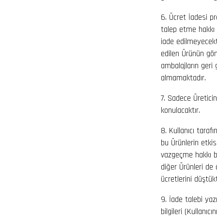
6. Ücret İadesi pr
talep etme hakkı 
iade edilmeyecekti
edilen Ürünün gönd
ambalajların geri 
almamaktadır.
7. Sadece Üreticin
konulacaktır.
8. Kullanıcı tara
bu Ürünlerin etkis
vazgeçme hakkı bu
diğer Ürünleri de
ücretlerini düştük
9. İade talebi yaz
bilgileri (Kullanı