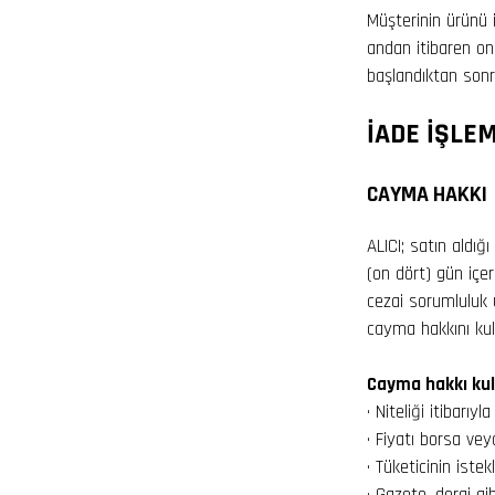
Müşterinin ürünü 
andan itibaren on 
başlandıktan sonra
İADE İŞLE
CAYMA HAKKI
ALICI; satın aldığ
(on dört) gün içer
cezai sorumluluk
cayma hakkını kull
Cayma hakkı kul
· Niteliği itibarıy
· Fiyatı borsa vey
· Tüketicinin iste
· Gazete, dergi gib