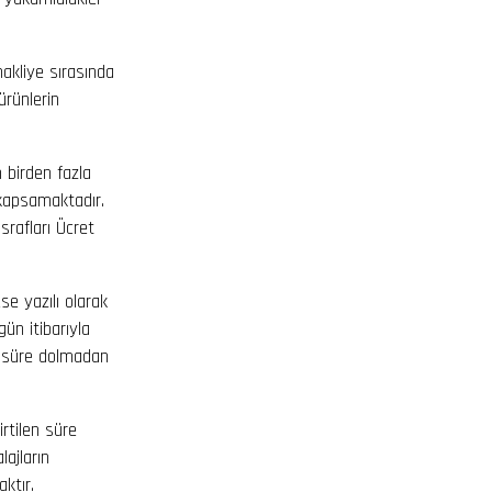
akliye sırasında
ürünlerin
n birden fazla
 kapsamaktadır.
rafları Ücret
se yazılı olarak
ün itibarıyla
en süre dolmadan
irtilen süre
lajların
ktır.