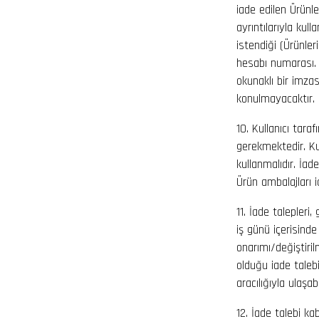
iade edilen Ürünle
ayrıntılarıyla kul
istendiği (Ürünle
hesabı numarası. B
okunaklı bir imzas
konulmayacaktır.
10. Kullanıcı tar
gerekmektedir. Ku
kullanmalıdır. İa
Ürün ambalajları
11. İade talepleri,
iş günü içerisinde
onarımı/değiştiril
olduğu iade talebi
aracılığıyla ulaşab
12. İade talebi ka