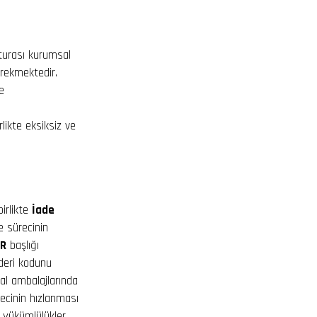
aturası kurumsal
erekmektedir.
e
likte eksiksiz ve
birlikte
İade
e sürecinin
İR
başlığı
nderi kodunu
nal ambalajlarında
recinin hızlanması
l yükümlülükler