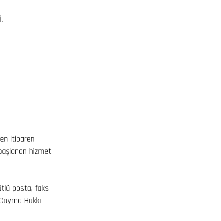
.
ten itibaren
 başlanan hizmet
ütlü posta, faks
 "Cayma Hakkı