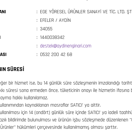
ANI
:
EGE YÖRESEL ÜRÜNLER SANAYİ VE TİC. LTD. ŞTİ
:
EFELER / AYDİN
:
34055
I
:
1440038342
:
destek@aydinenginari.com
ASI
:
0532 200 42 68
IN SÜRESİ
ı eğer bir hizmet ise, bu 14 günlük süre sözleşmenin imzalandığı tarih
kı süresi sona ermeden önce, tüketicinin onayı ile hizmetin ifasına
ayma hakkı kullanılamaz.
llanımından kaynaklanan masraflar SATICI' ya aittir.
lanılması için 14 (ondört) günlük süre içinde SATICI' ya iadeli taahh
azılı bildirimde bulunulması ve ürünün işbu sözleşmede düzenlenen
Ürünler" hükümleri çerçevesinde kullanılmamış olması şarttır.