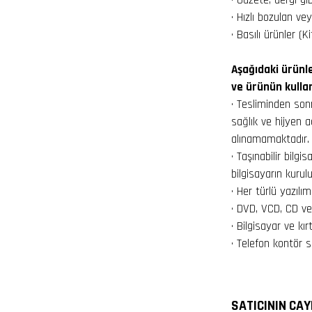
· Hızlı bozulan ve
· Basılı ürünler (K
Aşağıdaki ürünl
ve ürünün kullan
· Tesliminden son
sağlık ve hijyen 
alınamamaktadır.
· Taşınabilir bilg
bilgisayarın kuru
· Her türlü yazılı
· DVD, VCD, CD ve
· Bilgisayar ve kı
· Telefon kontör si
SATICININ CAY